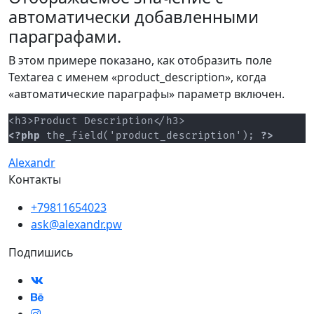
автоматически добавленными
параграфами.
В этом примере показано, как отобразить поле
Textarea с именем «product_description», когда
«автоматические параграфы» параметр включен.
<?php
 the_field('product_description'); 
?>
Alexandr
Контакты
+79811654023
ask@alexandr.pw
Подпишись